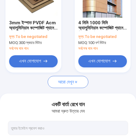
আমাদের সম্পর্কে
কারখানা ভ্রমণ
3mm ইস্পাত PVDF Acm
4 মিমি 1000 মিমি
অ্যালুমিনিয়াম কম্পোজিট প্যানেল
অ্যালুমিনিয়াম কম্পোজিট প্যানেল
মান নিয়ন্ত্রণ
কপার ন্যাক্রিয়াস 1250mm
সিগনেজ মেটাল ওয়াল প্যানেল
মূল্য:
To be negotiated
মূল্য:
To be negotiated
0.55 মিমি
MOQ:
300 স্কয়ার মিটার
MOQ:
100 বর্গ মিটার
যোগাযোগ করুন
সর্বশেষ দাম পান
সর্বশেষ দাম পান
খবর
এখন যোগাযোগ
এখন যোগাযোগ
উদ্ধৃতির জন্য আবেদন
আরো দেখুন
পিভিডিএফ অ্যালুমিনিয়াম সমন্বিত প্যানেল
একটি বার্তা রেখে যান
আমরা দ্রুত উত্তর দেব
পিই অ্যালুমিনিয়াম সমন্বিত প্যানেল
অ্যালুমিনিয়াম মধুচক্র প্যানেল