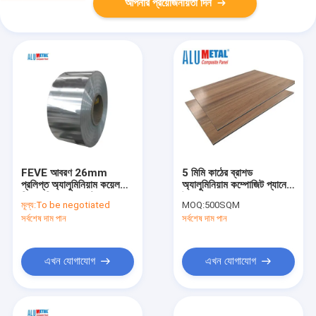
আপনার প্রয়োজনীয়তা দিন
FEVE আবরণ 26mm
5 মিমি কাঠের ব্রাশড
প্রলিপ্ত অ্যালুমিনিয়াম কয়েল
অ্যালুমিনিয়াম কম্পোজিট প্যানেল
ডিকোয়লিং H112 টেম্পার
উচ্চ চকচকে
মূল্য:
To be negotiated
MOQ:
500SQM
সর্বশেষ দাম পান
সর্বশেষ দাম পান
এখন যোগাযোগ
এখন যোগাযোগ