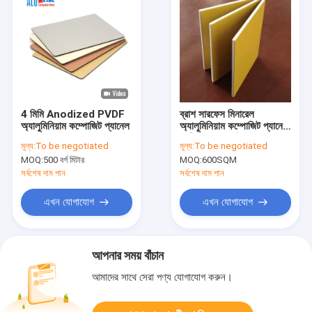
4 মিমি Anodized PVDF
ব্রাশ সারফেস মিনারেল
অ্যালুমিনিয়াম কম্পোজিট প্যানেল
অ্যালুমিনিয়াম কম্পোজিট প্যানেল
8 মিমি অ্যানোডাইজড
মূল্য:
To be negotiated
মূল্য:
To be negotiated
MOQ:
500 বর্গ মিটার
MOQ:
600SQM
সর্বশেষ দাম পান
সর্বশেষ দাম পান
এখন যোগাযোগ
এখন যোগাযোগ
আপনার সময় বাঁচান
আমাদের সাথে সেরা পণ্য যোগাযোগ করুন।