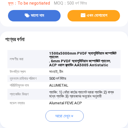
মূল্য：To be negotiated
MOQ：500 বর্গ মিটার
ভালো দাম
এখন যোগাযোগ
পণ্যের বর্ণনা
1500x5000mm PVDF অ্যালুমিনিয়াম কম্পোজিট
প্যানেল
লক্ষণীয় করা
,
,
6mm PVDF অ্যালুমিনিয়াম কম্পোজিট প্যানেল
ACP ওয়াল ক্ল্যাডিং AA5005 Antistatic
উৎপত্তি স্থল
সাংহাই, চীন
ন্যূনতম চাহিদার পরিমাণ
500 বর্গ মিটার
পরিচিতিমুলক নাম
ALUMETAL
প্যাকিং: 1) ধোঁয়া কাঠের প্যালেট দ্বারা প্যাকিং 2) বাল্ক
প্যাকেজিং বিবরণ
মধ্যে প্যাকিং 3) গ্রাহকদের অনুরোধ অনুযায়ী
মডেল নম্বার
Alumetal FEVE ACP
আরো দেখুন