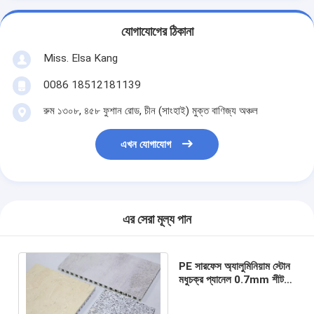
যোগাযোগের ঠিকানা
Miss. Elsa Kang
0086 18512181139
রুম ১৩০৮, ৪৫৮ ফুশান রোড, চীন (সাংহাই) মুক্ত বাণিজ্য অঞ্চল
এখন যোগাযোগ
এর সেরা মূল্য পান
PE সারফেস অ্যালুমিনিয়াম স্টোন
মধুচক্র প্যানেল 0.7mm শীট
2000mm খাদ 6000