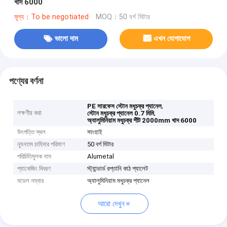
খাদ 6000
মূল্য：To be negotiated
MOQ：50 বর্গ মিটার
ভালো দাম
এখন যোগাযোগ
পণ্যের বর্ণনা
,
PE সারফেস স্টোন মধুচক্র প্যানেল
লক্ষণীয় করা
,
স্টোন মধুচক্র প্যানেল 0.7 মিমি
অ্যালুমিনিয়াম মধুচক্র শীট 2000mm খাদ 6000
উৎপত্তি স্থল
সাংহাই
ন্যূনতম চাহিদার পরিমাণ
50 বর্গ মিটার
পরিচিতিমুলক নাম
Alumetal
প্যাকেজিং বিবরণ
স্ট্যান্ডার্ড রপ্তানি কাঠ প্যালেট
মডেল নম্বার
অ্যালুমিনিয়াম মধুচক্র প্যানেল
আরো দেখুন