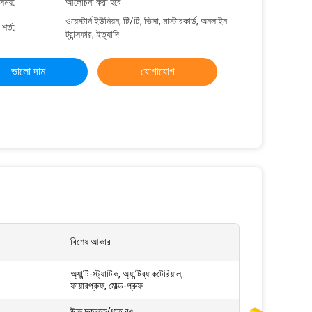
সময়:
আলোচনা করা হবে
ওয়েস্টার্ন ইউনিয়ন, টি/টি, ভিসা, মাস্টারকার্ড, অনলাইন
শর্ত:
ট্রান্সফার, ইত্যাদি
ভালো দাম
যোগাযোগ
বিশেষ আকার
অ্যান্টি-স্ট্যাটিক, অ্যান্টিব্যাকটেরিয়াল,
ফায়ারপ্রুফ, মোল্ড-প্রুফ
উচ্চ চকচকে/ধাতু রঙ