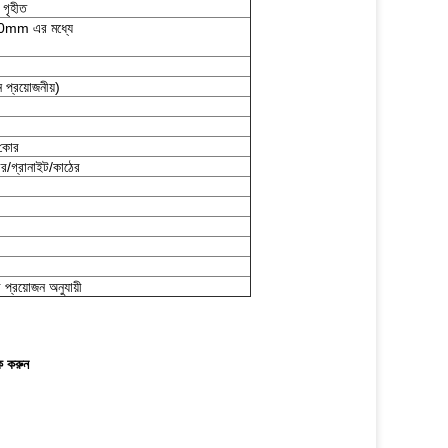
 গৃহীত
mm এর মধ্যে
্রয়োজনীয়)
 কোর
িরর/গ্রানাইট/কাঠের
প্রয়োজন অনুযায়ী
ক করুন