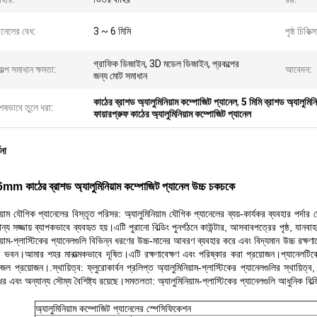
ানেলের বেধ:
3 ~ 6 মিমি
পৃষ্ঠ চিকিত্স
গ্রাফিক ডিজাইন, 3D মডেল ডিজাইন, প্রকল্পের
কল্প সমাধান ক্ষমতা:
আবেদন:
জন্য মোট সমাধান
কাঠের ব্রাশড অ্যালুমিনিয়াম কম্পোজিট প্যানেল
,
5 মিমি ব্রাশড অ্যালুমিন
েষভাবে তুলে ধরা:
ফায়ারপ্রুফ কাঠের অ্যালুমিনিয়াম কম্পোজিট প্যানেল
ণনা
mm কাঠের ব্রাশড অ্যালুমিনিয়াম কম্পোজিট প্যানেল উচ্চ চকচকে
িয়াম যৌগিক প্যানেলের বিস্তৃত পরিসর: অ্যালুমিনিয়াম যৌগিক প্যানেলের ব্যয়-কার্যকর ব্যবহার পর্দার
ন্য সজ্জায় ব্যাপকভাবে ব্যবহৃত হয়।এটি পুরানো বিল্ডিং পুনর্গঠনে কাউন্টার, আসবাবপত্রের পৃষ্ঠ, যান
িয়াম-প্লাস্টিকের প্যানেলগুলি বিভিন্ন ধরণের উচ্চ-মানের আবরণ ব্যবহার করে এবং বিদ্যমান উচ্চ রক্ষণাবে
 ভবন।আমার শহর মারাত্মকভাবে দূষিত।এটি রক্ষণাবেক্ষণ এবং পরিষ্কার করা প্রয়োজন।প্যানেলটিকে 
জল প্রয়োজন।.স্থায়িত্ব: ফ্লুরোকার্বন প্রলিপ্ত অ্যালুমিনিয়াম-প্লাস্টিকের প্যানেলগুলির স্থায়
র এবং অন্যান্য সৌম্য বৈশিষ্ট্য রয়েছে।সমতলতা: অ্যালুমিনিয়াম-প্লাস্টিকের প্যানেলগুলি আধুনিক বিল
অ্যালুমিনিয়াম কম্পোজিট প্যানেলের স্পেসিফিকেশন