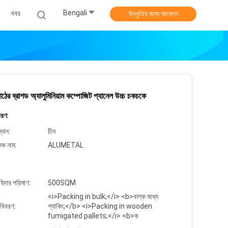
Bengali
খবর
উদ্ধৃতির জন্য আবেদন
াঠের ব্রাশড অ্যালুমিনিয়াম কম্পোজিট প্যানেল উচ্চ চকচকে
বরণ:
্থল:
চীন
লক নাম:
ALUMETAL
াহিদার পরিমাণ:
500SQM
<i>Packing in bulk;</i> <b>বাল্ক মধ্যে
 বিবরণ:
প্যাকিং;</b> <i>Packing in wooden
fumigated pallets;</i> <b>ক