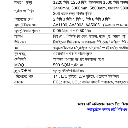
সাধারণ প্রস্থ
1220 মিমি, 1250 মিমি, বিশেষভাবে 1500 মিমি কাস্টম
2440mm, 5000mm, 5800mm, সাধারণত 5800
প্যানেলের দৈর্ঘ্য
20ft ধারক জন্য কাস্টম গৃহীত
প্যানেলের বেধ
2 মিমি 3 মিমি 4 মিমি 5 মিমি 6 মিমি 8 মিমি
অ্যালুমিনিয়াম খাদ
AA1100, AA3003, AA5005...(অন্যান্য গ্রেড অন প
অ্যালুমিনিয়াম পুরুত্ব
0.05 মিমি থেকে 0.50 মিমি
আবরণ
পিই লেপ, পিভিডিএফ লেপ, ন্যানো, ব্রাশ পৃষ্ঠ, আয়না পৃষ্ঠ
পিই কোর
রিসাইকেল পিই কোর/ ফায়ারপ্রুফ পিই কোর/ অবিরাম পিই
রঙ
ধাতু/ম্যাট/চকচকে/ন্যাক্রিয়াস/ন্যানো/স্পেকট্রাম/ব্রাশড/ম
মূল বস্তু
এইচডিপি এলডিপি ফায়ারপ্রুফ
ডেলিভারি
আমানত পাওয়ার পর দুই সপ্তাহের মধ্যে
MOQ
500 SQM প্রতি রঙ
ব্র্যান্ড/OEM
অ্যালুমেটাল/কাস্টমাইজড
পরিশোধের শর্ত
T/T, L/C দৃষ্টিতে, D/P দৃষ্টিতে, ওয়েস্টার্ন ইউনিয়ন
মোড়ক
FCL: বাল্ক, LCL: কাঠের প্যালেট প্যাকেজে, গ্রাহকদের 
কালার চার্ট ডাউনলোড করতে নিচে ক্লি
অ্যালুমেটাল কালার চার্ট.পিডিএফ