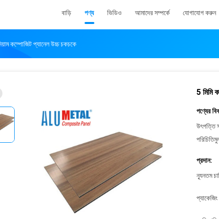
বাড়ি
পণ্য
ভিডিও
আমাদের সম্পর্কে
যোগাযোগ করুন
নিয়াম কম্পোজিট প্যানেল উচ্চ চকচকে
5 মিমি ক
পণ্যের বি
উৎপত্তি স
পরিচিতিমু
প্রদান:
ন্যূনতম চ
প্যাকেজিং