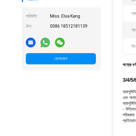
প্য
পরিচিতি:
Miss. Elsa Kang
টেল:
0086 18512181139
প্র
বিশ
যোগাযোগ
পণ্যের বর্
3/4/5/6
অ্যালুমিন
এবং অন্যা
অ্যালুমিন
- উত্থিত
পরিষ্কার 
প্রতিরোধে