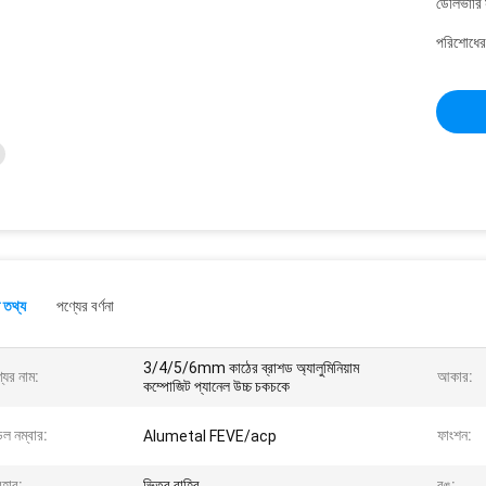
ডেলিভারি 
পরিশোধের 
 তথ্য
পণ্যের বর্ণনা
3/4/5/6mm কাঠের ব্রাশড অ্যালুমিনিয়াম
যের নাম:
আকার:
কম্পোজিট প্যানেল উচ্চ চকচকে
ল নম্বার:
ফাংশন:
Alumetal FEVE/acp
বহার:
ভিতর বাহির
রঙ: