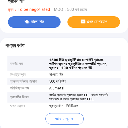
প্যানেল শীট
মূল্য：To be negotiated
MOQ：500 বর্গ মিটার
ভালো দাম
এখন যোগাযোগ
পণ্যের বর্ণনা
,
1500 মিমি অ্যালুমিনিয়াম কম্পোজিট প্যানেল
লক্ষণীয় করা
,
পার্টিশন অ্যালয় অ্যালুমিনিয়াম কম্পোজিট প্যানেল
অ্যালয় 1100 পার্টিশন প্যানেল শীট
উৎপত্তি স্থল
সাংহাই, চীন
ন্যূনতম চাহিদার পরিমাণ
500 বর্গ মিটার
পরিচিতিমুলক নাম
Alumetal
কাঠের প্যালেট প্যাকেজ দ্বারা LCL কাঠের প্যালেট
প্যাকেজিং বিবরণ
প্যাকেজ বা বাল্ক প্যাকেজ দ্বারা FCL
মডেল নম্বার
অ্যালুমেটাল - পিভিডিএফ
আরো দেখুন